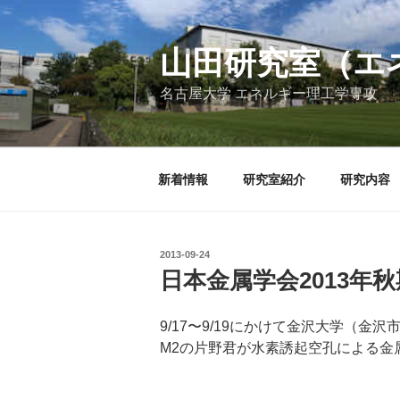
コ
ン
テ
山田研究室（エ
ン
名古屋大学 エネルギー理工学専攻
ツ
へ
ス
キ
新着情報
研究室紹介
研究内容
ッ
プ
投
2013-09-24
稿
日本金属学会2013年
日:
9/17〜9/19にかけて金沢大学（金
M2の片野君が水素誘起空孔による金