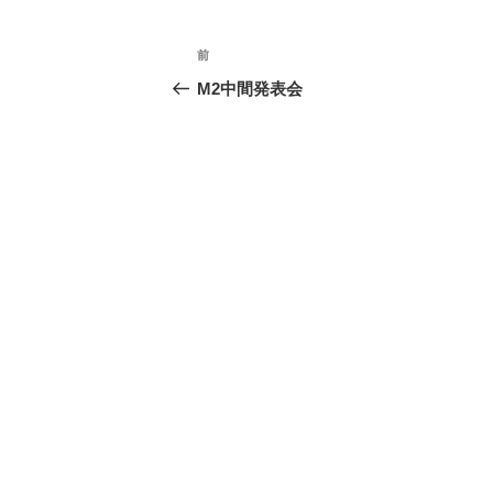
投
前
前
稿
の
M2中間発表会
投
ナ
稿
ビ
ゲ
ー
シ
ョ
ン