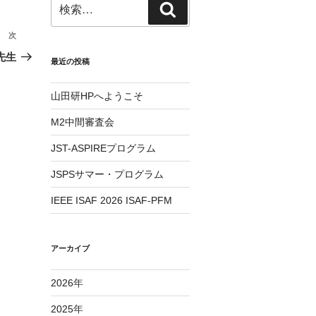
検
検
索:
索
次
次
の
r先生
最近の投稿
投
稿
山田研HPへようこそ
M2中間審査会
JST-ASPIREプログラム
JSPSサマー・プログラム
IEEE ISAF 2026 ISAF-PFM
アーカイブ
2026
年
2025
年