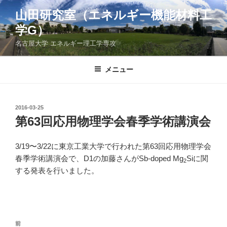
コ
山田研究室（エネルギー機能材料工
ン
学G）
テ
ン
名古屋大学 エネルギー理工学専攻
ツ
へ
メニュー
ス
キ
ッ
投
2016-03-25
プ
稿
第63回応用物理学会春季学術講演会
日:
3/19〜3/22に東京工業大学で行われた第63回応用物理学会
春季学術講演会で、D1の加藤さんがSb-doped Mg
Siに関
2
する発表を行いました。
投
前
前