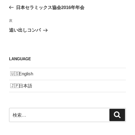
稿
の
日本セラミックス協会2016年年会
ナ
投
ビ
稿
次
次
ゲ
の
追い出しコンパ
投
ー
稿
シ
ョ
LANGUAGE
ン
English
日本語
検
検
索
索: