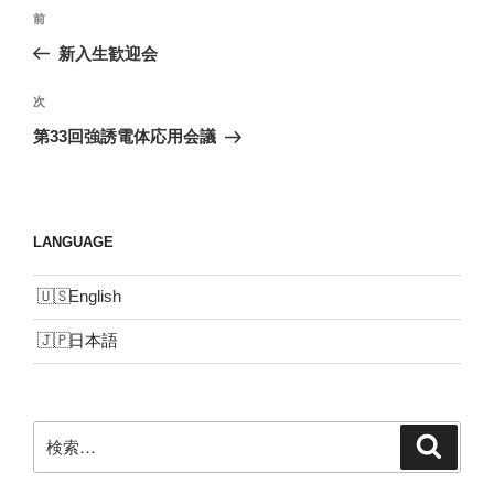
投
前
前
稿
の
新入生歓迎会
ナ
投
ビ
稿
次
次
ゲ
の
第33回強誘電体応用会議
投
ー
稿
シ
ョ
LANGUAGE
ン
English
日本語
検
検
索
索: