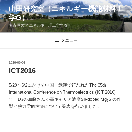
コ
山田研究室（エネルギー機能材料工
ン
学G）
テ
ン
名古屋大学 エネルギー理工学専攻
ツ
へ
メニュー
ス
キ
ッ
投
2016-06-01
プ
稿
ICT2016
日:
5/29〜6/2にかけて中国・武漢で行われたThe 35th
International Conference on Thermoelectrics (ICT 2016)
で、D3の加藤さんが高キャリア濃度Sb-doped Mg
Siの作
2
製と熱力学的考察について発表を行いました。