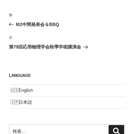
投
前
前
稿
の
M2中間発表会＆BBQ
ナ
投
ビ
稿
次
次
ゲ
の
第79回応用物理学会秋季学術講演会
投
ー
稿
シ
ョ
LANGUAGE
ン
English
日本語
検
検
索