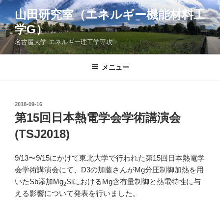
コ
山田研究室（エネルギー機能材料工
ン
学G）
テ
ン
名古屋大学 エネルギー理工学専攻
ツ
へ
メニュー
ス
キ
ッ
投
2018-09-16
プ
稿
第15回日本熱電学会学術講演会
日:
(TSJ2018)
9/13〜9/15にかけて東北大学で行われた第15回日本熱電学
会学術講演会にて、D3の加藤さんがMg分圧制御加熱を用
いたSb添加Mg
SiにおけるMg含有量制御と熱電特性に与
2
える影響について発表を行いました。