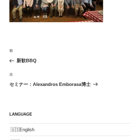
投
前
前
稿
の
新歓BBQ
ナ
投
ビ
稿
次
次
ゲ
の
セミナー：Alexandros Emborasa博士
投
ー
稿
シ
ョ
LANGUAGE
ン
English