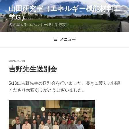
コ
山田研究室（エネルギー機能材料工
ン
学G）
テ
ン
名古屋大学 エネルギー理工学専攻
ツ
へ
メニュー
ス
キ
ッ
投
2024-05-13
プ
稿
吉野先生送別会
日:
5/13に吉野先生の送別会を行いました。長きに渡りご指導
くださり大変ありがとうございました。