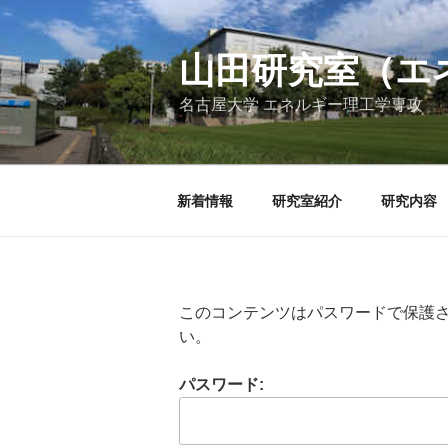
コ
ン
テ
山田研究室（エ
ン
名古屋大学 エネルギー理工学専攻
ツ
へ
ス
キ
新着情報
研究室紹介
研究内容
ッ
プ
このコンテンツはパスワードで保護
い。
パスワード: